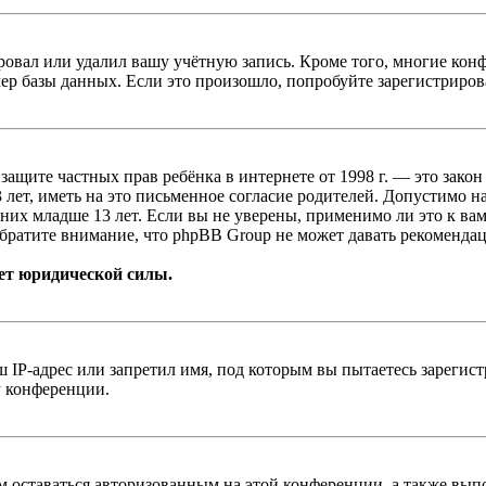
овал или удалил вашу учётную запись. Кроме того, многие кон
р базы данных. Если это произошло, попробуйте зарегистрироват
т о защите частных прав ребёнка в интернете от 1998 г. — это з
ет, иметь на это письменное согласие родителей. Допустимо н
х младше 13 лет. Если вы не уверены, применимо ли это к вам
братите внимание, что phpBB Group не может давать рекомендац
ет юридической силы.
IP-адрес или запретил имя, под которым вы пытаетесь зарегис
у конференции.
вам оставаться авторизованным на этой конференции, а также в