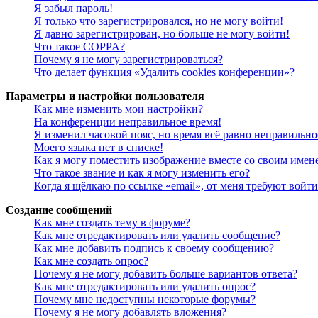
Я забыл пароль!
Я только что зарегистрировался, но не могу войти!
Я давно зарегистрирован, но больше не могу войти!
Что такое COPPA?
Почему я не могу зарегистрироваться?
Что делает функция «Удалить cookies конференции»?
Параметры и настройки пользователя
Как мне изменить мои настройки?
На конференции неправильное время!
Я изменил часовой пояс, но время всё равно неправильно
Моего языка нет в списке!
Как я могу поместить изображение вместе со своим имен
Что такое звание и как я могу изменить его?
Когда я щёлкаю по ссылке «email», от меня требуют войт
Создание сообщений
Как мне создать тему в форуме?
Как мне отредактировать или удалить сообщение?
Как мне добавить подпись к своему сообщению?
Как мне создать опрос?
Почему я не могу добавить больше вариантов ответа?
Как мне отредактировать или удалить опрос?
Почему мне недоступны некоторые форумы?
Почему я не могу добавлять вложения?