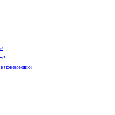
е!
ем?
и на конференцию!