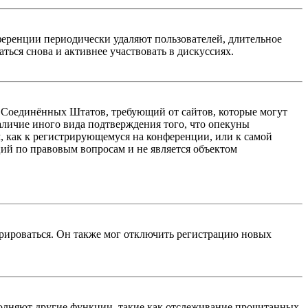
ференции периодически удаляют пользователей, длительное
ься снова и активнее участвовать в дискуссиях.
акон Соединённых Штатов, требующий от сайтов, которые могут
аличие иного вида подтверждения того, что опекуны
, как к регистрирующемуся на конференции, или к самой
ий по правовым вопросам и не является объектом
трироваться. Он также мог отключить регистрацию новых
ыполняют другие функции, такие как отслеживание прочитанных