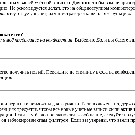
льзоваться вашей учётной записью. Для того чтобы вам не прихо
ю. Не рекомендуется делать это на общедоступном компьютере, 
нии
отсутствует, значит, администратор отключил эту функцию.
зователей?
ь моё пребывание на конференции
. Выберите
Да
, и вы будете в
легко получить новый. Перейдите на страницу входа на конфер
енцию.
 они верны, то возможны два варианта. Если включена поддержка
енциях требуется, чтобы все новые учётные записи были актив
трации. Если вам было прислано email-сообщение, следуйте пол
 он заблокирован спам-фильтром. Если вы уверены, что ввели пр