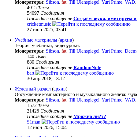
Модераторы:
Sibson
,
fat
,
Till Ulenspiegel
,
Yuri Prime
,
VAD
4015
Темы
54097
Сообщения
Последнее сообщение
Создаём звуки, имитируем 
cricketmusic
27 июн 2025, 03:41
Учебные материалы
(
архив
)
Теория. учебники, видеоуроки.
Модераторы:
Sibson
,
fat
,
Till Ulenspiegel
,
Yuri Prime
,
Deem
140
Темы
880
Сообщения
Последнее сообщение
RandomNote
bart
30 апр 2018, 18:12
Железный раздел
(
архив
)
Обсуждение компьютерного и музыкального железа: звуко
Модераторы:
Sibson
,
fat
,
Till Ulenspiegel
,
Yuri Prime
,
VAD
1572
Темы
21425
Сообщения
Последнее сообщение
Мрожно ли???
S1man
12 июн 2026, 15:04