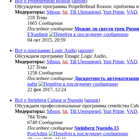
Всё о Propellerhead Reason
(
архив
)
Обсуждение программы Propellerhead Reason: проблемы и
Модераторы:
Sibson
,
fat
,
Till Ulenspiegel
,
Yuri Prime
,
VAD
218
Темы
1665
Сообщения
Последнее сообщение
Можно ли свести трек Ризон
EXunlimit
04 окт 2015, 20:59
Всё о программе Logic Audio
(
архив
)
Обсуждаем программу Emagic Logic Audio.
Модераторы:
Sibson
,
fat
,
Till Ulenspiegel
,
Yuri Prime
,
VAD
127
Темы
1258
Сообщения
Последнее сообщение
Дискретность автоматизаци
nafnt
22 фев 2017, 12:24
Всё о Steinberg Cubase и Nuendo
(
архив
)
Обсуждаем профессиональные программы семейства Cubas
Модераторы:
Sibson
,
fat
,
Till Ulenspiegel
,
Yuri Prime
,
VAD
784
Темы
6749
Сообщения
Последнее сообщение
Steinberg Nuendo.15
PostAdms