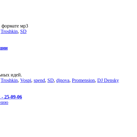
 формате мр3
,
Troshkin
,
SD
ации
ьных идей.
,
Troshkin
,
Vospi
,
spend
,
SD
,
djnova
,
Promension
,
DJ Densky
 - 25-09-06