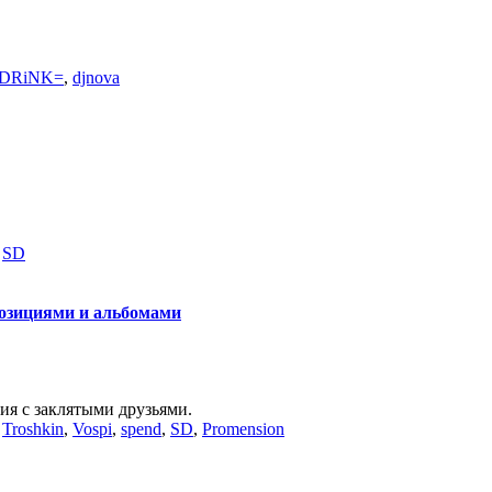
DRiNK=
,
djnova
,
SD
озициями и альбомами
ия с заклятыми друзьями.
,
Troshkin
,
Vospi
,
spend
,
SD
,
Promension