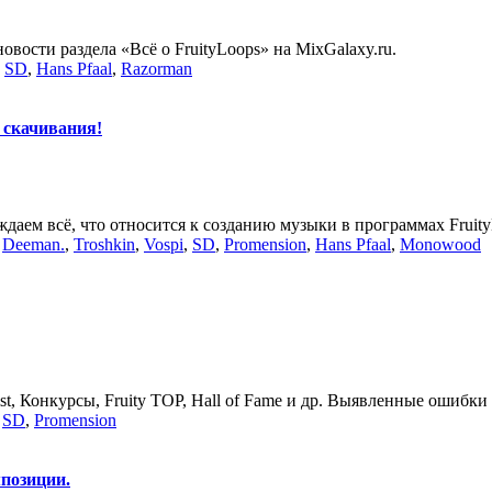
вости раздела «Всё о FruityLoops» на MixGalaxy.ru.
,
SD
,
Hans Pfaal
,
Razorman
я скачивания!
ждаем всё, что относится к созданию музыки в программах Fruity
,
Deeman.
,
Troshkin
,
Vospi
,
SD
,
Promension
,
Hans Pfaal
,
Monowood
st, Конкурсы, Fruity TOP, Hall of Fame и др. Выявленные ошибки
,
SD
,
Promension
позиции.