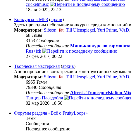
cricketmusic
18 авг 2025, 22:13
Конкурсы в МР3
(
архив
)
Здесь проводим небольшие конкурсы среди композиций в
Модераторы:
Sibson
,
fat
,
Till Ulenspiegel
,
Yuri Prime
,
VAD
68
Темы
3153
Сообщения
Последнее сообщение
Мини-конкурс по гармониз
Rus+ick
27 фев 2017, 00:22
Творческая мастерская
(
архив
)
Анонсирование своих треков и конструктивных музыкал
Модераторы:
Sibson
,
fat
,
Till Ulenspiegel
,
Yuri Prime
,
VAD
6965
Темы
79340
Сообщения
Последнее сообщение
Afreet - Tranceportstation Mix
Танцор Пасадобля
02 мар 2026, 18:56
Форумы раздела «Всё о FruityLoops»
Темы
Сообщения
Последнее сообщение