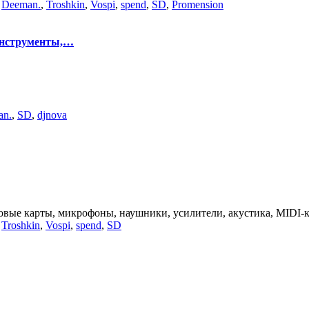
,
Deeman.
,
Troshkin
,
Vospi
,
spend
,
SD
,
Promension
инструменты,…
an.
,
SD
,
djnova
вые карты, микрофоны, наушники, усилители, акустика, MIDI-кл
,
Troshkin
,
Vospi
,
spend
,
SD