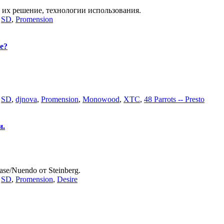
 их решение, технологии использования.
,
SD
,
Promension
е?
,
SD
,
djnova
,
Promension
,
Monowood
,
XTC
,
48 Parrots -- Presto
и.
e/Nuendo от Steinberg.
,
SD
,
Promension
,
Desire