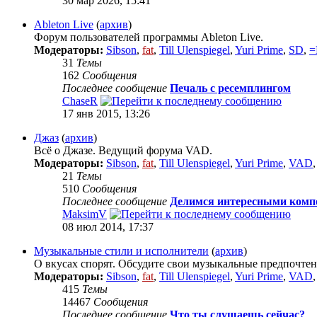
30 мар 2026, 15:41
Ableton Live
(
архив
)
Форум пользователей программы Ableton Live.
Модераторы:
Sibson
,
fat
,
Till Ulenspiegel
,
Yuri Prime
,
SD
,
=
31
Темы
162
Сообщения
Последнее сообщение
Печаль с ресемплингом
ChaseR
17 янв 2015, 13:26
Джаз
(
архив
)
Всё о Джазе. Ведущий форума VAD.
Модераторы:
Sibson
,
fat
,
Till Ulenspiegel
,
Yuri Prime
,
VAD
21
Темы
510
Сообщения
Последнее сообщение
Делимся интересными комп
MaksimV
08 июл 2014, 17:37
Музыкальные стили и исполнители
(
архив
)
О вкусах спорят. Обсудите свои музыкальные предпочтен
Модераторы:
Sibson
,
fat
,
Till Ulenspiegel
,
Yuri Prime
,
VAD
415
Темы
14467
Сообщения
Последнее сообщение
Что ты слушаешь сейчас?