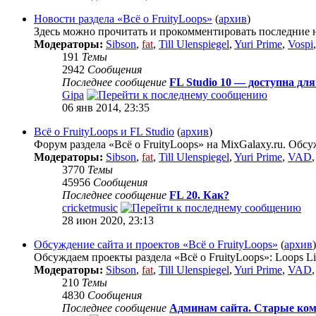
Новости раздела «Всё о FruityLoops»
(
архив
)
Здесь можно прочитать и прокомментировать последние но
Модераторы:
Sibson
,
fat
,
Till Ulenspiegel
,
Yuri Prime
,
Vospi
191
Темы
2942
Сообщения
Последнее сообщение
FL Studio 10 — доступна дл
Gipa
06 янв 2014, 23:35
Всё о FruityLoops и FL Studio
(
архив
)
Форум раздела «Всё о FruityLoops» на MixGalaxy.ru. Обсу
Модераторы:
Sibson
,
fat
,
Till Ulenspiegel
,
Yuri Prime
,
VAD
3770
Темы
45956
Сообщения
Последнее сообщение
FL 20. Как?
cricketmusic
28 июн 2020, 23:13
Обсуждение сайта и проектов «Всё о FruityLoops»
(
архив
)
Обсуждаем проекты раздела «Всё о FruityLoops»: Loops Li
Модераторы:
Sibson
,
fat
,
Till Ulenspiegel
,
Yuri Prime
,
VAD
210
Темы
4830
Сообщения
Последнее сообщение
Админам сайта. Старые ком