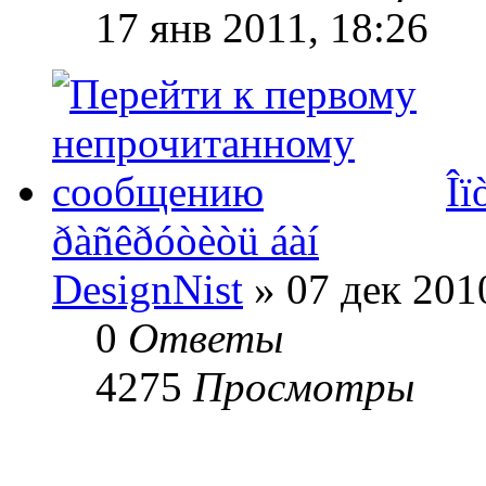
17 янв 2011, 18:26
Îï
ðàñêðóòèòü áàí
DesignNist
» 07 дек 201
0
Ответы
4275
Просмотры