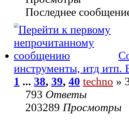
Последнее сообщени
С
инструменты, итд итп. 
1
...
38
,
39
,
40
techno
» 3
793
Ответы
203289
Просмотры