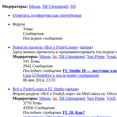
Модераторы:
Sibson
,
Till Ulenspiegel
,
SD
Отметить подфорумы как прочтённые
Форум
Темы
Сообщения
Последнее сообщение
Новости раздела «Всё о FruityLoops»
(
архив
)
Здесь можно прочитать и прокомментировать последние но
Модераторы:
Sibson
,
fat
,
Till Ulenspiegel
,
Yuri Prime
,
Vospi
191
Темы
2942
Сообщения
Последнее сообщение
FL Studio 10 — доступна дл
Gipa
06 янв 2014, 23:35
Всё о FruityLoops и FL Studio
(
архив
)
Форум раздела «Всё о FruityLoops» на MixGalaxy.ru. Обсу
Модераторы:
Sibson
,
fat
,
Till Ulenspiegel
,
Yuri Prime
,
VAD
3770
Темы
45956
Сообщения
Последнее сообщение
FL 20. Как?