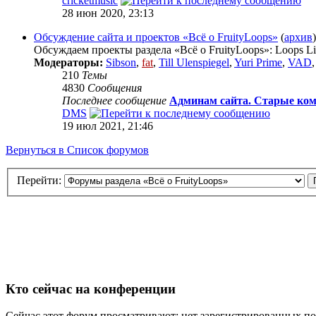
cricketmusic
28 июн 2020, 23:13
Обсуждение сайта и проектов «Всё о FruityLoops»
(
архив
)
Обсуждаем проекты раздела «Всё о FruityLoops»: Loops Li
Модераторы:
Sibson
,
fat
,
Till Ulenspiegel
,
Yuri Prime
,
VAD
210
Темы
4830
Сообщения
Последнее сообщение
Админам сайта. Старые ком
DMS
19 июл 2021, 21:46
Вернуться в Список форумов
Перейти:
Кто сейчас на конференции
Сейчас этот форум просматривают: нет зарегистрированных пол