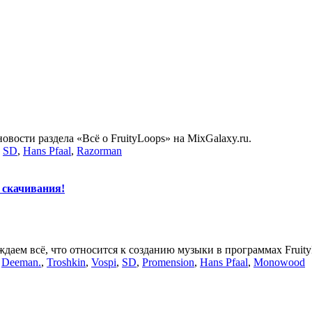
вости раздела «Всё о FruityLoops» на MixGalaxy.ru.
,
SD
,
Hans Pfaal
,
Razorman
я скачивания!
ждаем всё, что относится к созданию музыки в программах Fruity
,
Deeman.
,
Troshkin
,
Vospi
,
SD
,
Promension
,
Hans Pfaal
,
Monowood