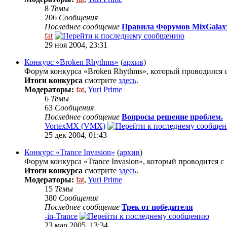
8
Темы
206
Сообщения
Последнее сообщение
Правила Форумов MixGalaxy.r
fat
29 ноя 2004, 23:31
Конкурс «Broken Rhythms»
(
архив
)
Форум конкурса «Broken Rhythms», который проводился с 2
Итоги конкурса
смотрите
здесь
.
Модераторы:
fat
,
Yuri Prime
6
Темы
63
Сообщения
Последнее сообщение
Вопросы решение проблем.
VortexMX (VMX)
25 дек 2004, 01:43
Конкурс «Trance Invasion»
(
архив
)
Форум конкурса «Trance Invasion», который проводится с 1
Итоги конкурса
смотрите
здесь
.
Модераторы:
fat
,
Yuri Prime
15
Темы
380
Сообщения
Последнее сообщение
Трек от победителя
-in-Trance
23 мар 2005, 13:34