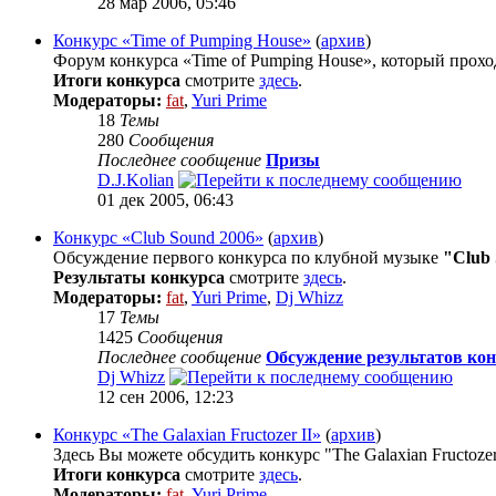
28 мар 2006, 05:46
Конкурс «Time of Pumping House»
(
архив
)
Форум конкурса «Time of Pumping House», который проход
Итоги конкурса
смотрите
здесь
.
Модераторы:
fat
,
Yuri Prime
18
Темы
280
Сообщения
Последнее сообщение
Призы
D.J.Kolian
01 дек 2005, 06:43
Конкурс «Club Sound 2006»
(
архив
)
Обсуждение первого конкурса по клубной музыке
"Club 
Результаты конкурса
смотрите
здесь
.
Модераторы:
fat
,
Yuri Prime
,
Dj Whizz
17
Темы
1425
Сообщения
Последнее сообщение
Обсуждение результатов кон
Dj Whizz
12 сен 2006, 12:23
Конкурс «The Galaxian Fructozer II»
(
архив
)
Здесь Вы можете обсудить конкурс "The Galaxian Fructoze
Итоги конкурса
смотрите
здесь
.
Модераторы:
fat
,
Yuri Prime