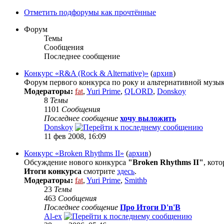
Отметить подфорумы как прочтённые
Форум
Темы
Сообщения
Последнее сообщение
Конкурс «R&A (Rock & Alternative)»
(
архив
)
Форум первого конкурса по року и альтернативной музы
Модераторы:
fat
,
Yuri Prime
,
QLORD
,
Donskoy
8
Темы
1101
Сообщения
Последнее сообщение
хочу выложить
Donskoy
11 фев 2008, 16:09
Конкурс «Broken Rhythms II»
(
архив
)
Обсуждение нового конкурса
"Broken Rhythms II"
, кот
Итоги конкурса
смотрите
здесь
.
Модераторы:
fat
,
Yuri Prime
,
Smithb
23
Темы
463
Сообщения
Последнее сообщение
Про Итоги D'n'B
Al-ex