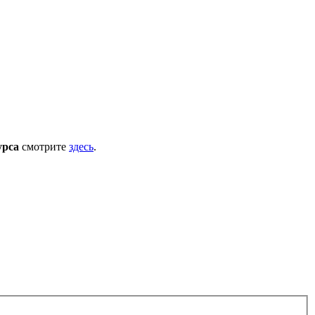
урса
смотрите
здесь
.