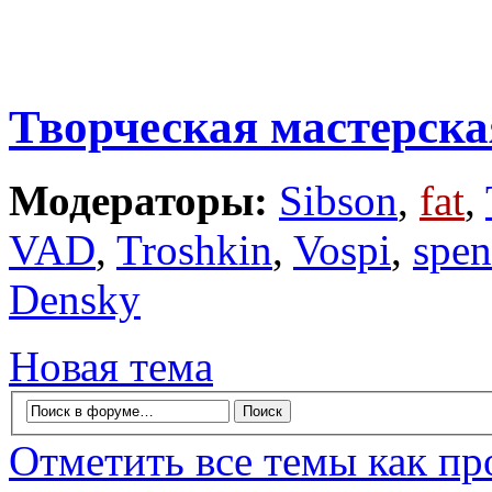
Творческая мастерска
Модераторы:
Sibson
,
fat
,
VAD
,
Troshkin
,
Vospi
,
spe
Densky
Новая тема
Отметить все темы как п