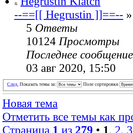
Hegrustin Klatch
--==[[ Hegrustin ]]==--
»
5
Ответы
10124
Просмотры
Последнее сообщени
03 авг 2020, 15:50
След.
Показать темы за:
Поле сортировки
Новая тема
Отметить все темы как п
Страница
1
из
279
•
1
,
2
,
3