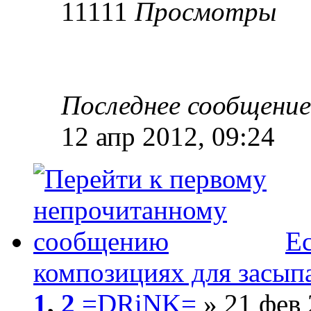
11111
Просмотры
Последнее сообщени
12 апр 2012, 09:24
Ес
композициях для засып
1
,
2
=DRiNK=
» 21 фев 