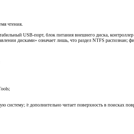
емя чтения.
табильный USB-порт, блок питания внешнего диска, контролл
лении дисками» означает лишь, что раздел NTFS распознан; физ
:
ools;
вую систему; /r дополнительно читает поверхность в поисках по