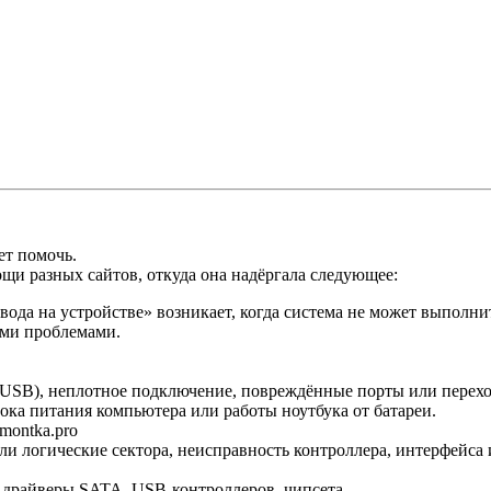
ет помочь.
мощи разных сайтов, откуда она надёргала следующее:
ода на устройстве» возникает, когда система не может выполни
ыми проблемами.
USB), неплотное подключение, повреждённые порты или перех
ока питания компьютера или работы ноутбука от батареи.
emontka.pro
и логические сектора, неисправность контроллера, интерфейса 
 драйверы SATA, USB-контроллеров, чипсета.