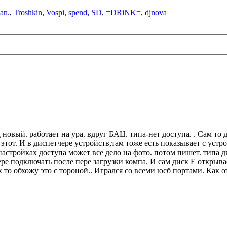
an.
,
Troshkin
,
Vospi
,
spend
,
SD
,
=DRiNK=
,
djnova
новый. работает на ура. вдруг БАЦ. типа-нет доступа. . Сам то д
этот. И в диспетчере устройств,там тоже есть показывает с устр
астройках доступа может все дело на фото. потом пишет. типа дис
ре подключать после пере загрузки компа. И сам диск Е открывае
ак то обхожу это с тороной.. Игрался со всеми юсб портами. Как 