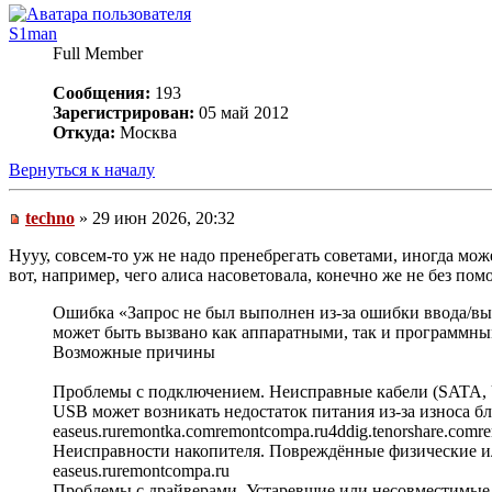
S1man
Full Member
Сообщения:
193
Зарегистрирован:
05 май 2012
Откуда:
Москва
Вернуться к началу
techno
» 29 июн 2026, 20:32
Нууу, совсем-то уж не надо пренебрегать советами, иногда мож
вот, например, чего алиса насоветовала, конечно же не без по
Ошибка «Запрос не был выполнен из-за ошибки ввода/выв
может быть вызвано как аппаратными, так и программн
Возможные причины
Проблемы с подключением. Неисправные кабели (SATA, 
USB может возникать недостаток питания из-за износа бл
easeus.ruremontka.comremontcompa.ru4ddig.tenorshare.comr
Неисправности накопителя. Повреждённые физические ил
easeus.ruremontcompa.ru
Проблемы с драйверами. Устаревшие или несовместимые