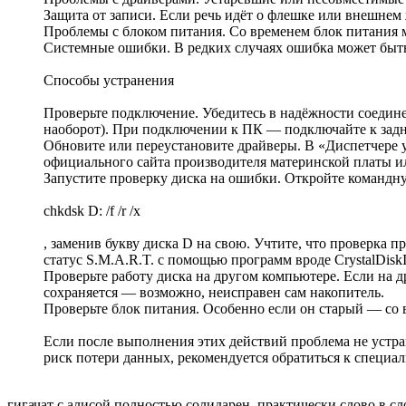
Защита от записи. Если речь идёт о флешке или внешнем 
Проблемы с блоком питания. Со временем блок питания 
Системные ошибки. В редких случаях ошибка может быт
Способы устранения
Проверьте подключение. Убедитесь в надёжности соедине
наоборот). При подключении к ПК — подключайте к задне
Обновите или переустановите драйверы. В «Диспетчере у
официального сайта производителя материнской платы ил
Запустите проверку диска на ошибки. Откройте командн
chkdsk D: /f /r /x
, заменив букву диска D на свою. Учтите, что проверка 
статус S.M.A.R.T. с помощью программ вроде CrystalDiskI
Проверьте работу диска на другом компьютере. Если на 
сохраняется — возможно, неисправен сам накопитель.
Проверьте блок питания. Особенно если он старый — со 
Если после выполнения этих действий проблема не устран
риск потери данных, рекомендуется обратиться к специа
гигачат с алисой полностью солидарен. практически слово в с