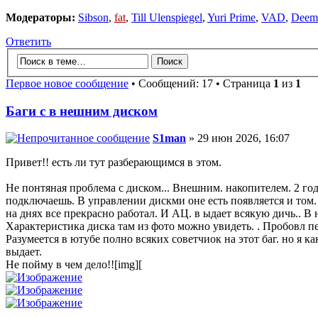
Модераторы:
Sibson
,
fat
,
Till Ulenspiegel
,
Yuri Prime
,
VAD
,
Deem
Ответить
Первое новое сообщение
• Сообщений: 17 • Страница
1
из
1
Баги с в нешним диском
S1man
» 29 июн 2026, 16:07
Привет!! есть ли тут разберающимся в этом.
Не понтяная проблема с диском... Внешним. накопителем. 2 год 
подключаешь. В управлении дискми оне есть появляется и том. 
на днях все прекрасно работал. И АЦ. в ыдает всякую дичь.. В н
Характеристика диска там из фото можно увидеть. . Пробовл пе
Разумеется в ютубе полно всяких советчиок на этот баг. но я к
выдает.
Не пойму в чем дело!![img][