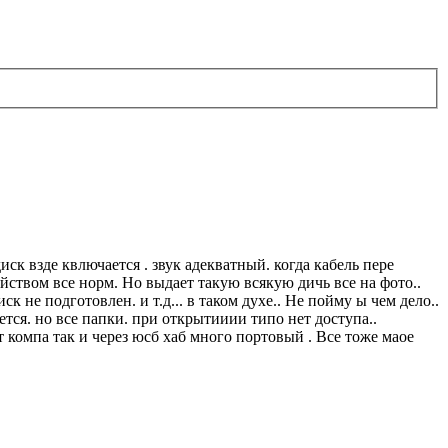
иск взде квлючается . звук адекватный. когда кабель пере
ойством все норм. Но выдает такую всякую дичь все на фото..
к не подготовлен. и т.д... в таком духе.. Не пойму ы чем дело..
тся. но все папки. при открытииии типо нет доступа..
от компа так и через юсб хаб много портовый . Все тоже маое