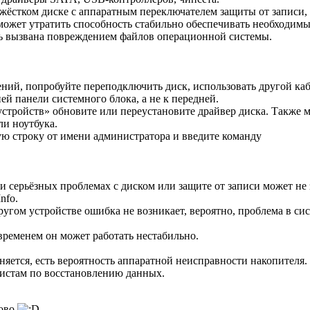
жёстком диске с аппаратным переключателем защиты от записи, 
может утратить способность стабильно обеспечивать необходимы
ь вызвана повреждением файлов операционной системы.
ний, попробуйте переподключить диск, использовать другой кабе
й панели системного блока, а не к передней.
стройств» обновите или переустановите драйвер диска. Также м
и ноутбука.
ую строку от имени администратора и введите команду
при серьёзных проблемах с диском или защите от записи может 
nfo.
другом устройстве ошибка не возникает, вероятно, проблема в с
временем он может работать нестабильно.
яется, есть вероятность аппаратной неисправности накопителя. 
листам по восстановлению данных.
лово