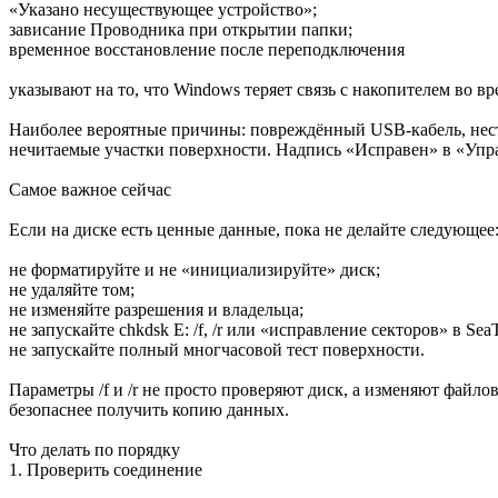
«Указано несуществующее устройство»;
зависание Проводника при открытии папки;
временное восстановление после переподключения
указывают на то, что Windows теряет связь с накопителем во вр
Наиболее вероятные причины: повреждённый USB-кабель, нес
нечитаемые участки поверхности. Надпись «Исправен» в «Управ
Самое важное сейчас
Если на диске есть ценные данные, пока не делайте следующее
не форматируйте и не «инициализируйте» диск;
не удаляйте том;
не изменяйте разрешения и владельца;
не запускайте chkdsk E: /f, /r или «исправление секторов» в SeaT
не запускайте полный многчасовой тест поверхности.
Параметры /f и /r не просто проверяют диск, а изменяют файло
безопаснее получить копию данных.
Что делать по порядку
1. Проверить соединение