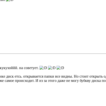
 кукухоййй. на советует.
ке диск етсь. открывается папки все видны. Но стоит открыть од
оже самое происходит. И из за этого даже не могу бубкву диска п